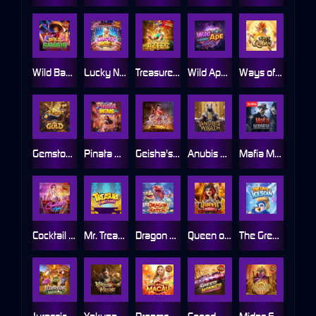
Wild Bandito
Lucky Neko
Treasures of Aztec
Wild Ape #3258
Ways of the Qilin
Gemstones Gold
Pinata Wins
Geisha's Revenge
Anubis Wrath
Mafia Mayhem
Cocktail Nights
Mr. Treasure’s Fortune
Dragon Hatch 2
Queen of Bounty
The Great Icescape