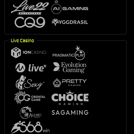
Live Casino