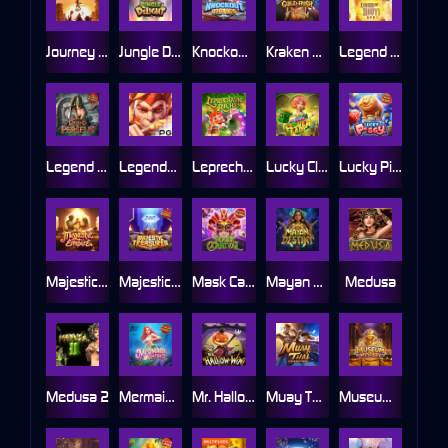
Journey to the Wealth
Jungle Delight
Knockout Riches
Kraken Gold Rush
Legend of Hou Yi
Legend of Perseus
Legendary Monkey King
Leprechaun Riches
Lucky Clover Riches
Lucky Piggy
Majestic Empire
Majestic Treasures
Mask Carnival
Mayan Destiny
Medusa
Medusa 2
Mermaid Riches
Mr. Hallow-Win
Muay Thai Champion
Museum Wonders