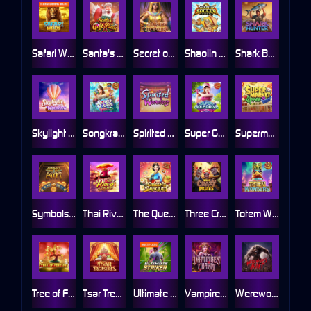
Safari Wilds
Santa's Gift Rush
Secret of Cleopatra
Shaolin Soccer
Shark Bounty
Skylight Wonders
Songkran Splash
Spirited Wonders
Super Golf Drive
Supermarket Spree
Symbols of Egypt
Thai River Wonders
The Queen's Banquet
Three Crazy Piggies
Totem Wonders
Tree of Fortune
Tsar Treasures
Ultimate Striker
Vampire's Charm
Werewolf's Hunt