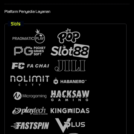
Platform Penyedia Layanan
Slots