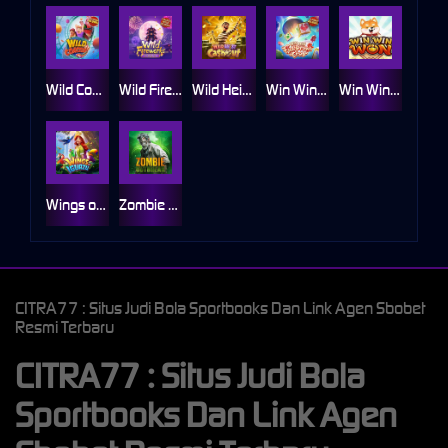
Wild Coaster
Wild Fireworks
Wild Heist Cashout
Win Win Fish Prawn Crab
Win Win Won
Wings of Iguazu
Zombie Outbreak
CITRA77 : Situs Judi Bola Sportbooks Dan Link Agen Sbobet
Resmi Terbaru
CITRA77 : Situs Judi Bola
Sportbooks Dan Link Agen