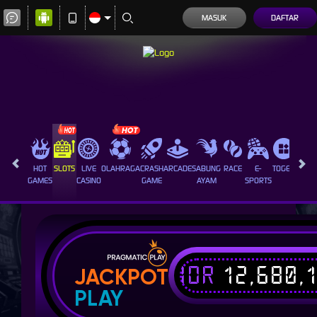
MASUK
DAFTAR
HOT
SLOTS
LIVE
OLAHRAGA
CRASH
ARCADE
SABUNG
RACE
E-
TOGEL
PROM
GAMES
CASINO
GAME
AYAM
SPORTS
IDR
12,680,
JACKPOT
PLAY