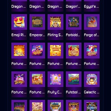
Dragon Hatch
Dragon Legend
Dragon Tiger Luck
Dragon's Treasure Quest
Egypt's Book of Mystery
Emoji Riches
Emperors Favour
Flirting Scholar
Forbidden Alchemy
Forge of Wealth
Fortune Gods
Fortune Horse
Fortune Mouse
Fortune Ox
Fortune Rabbit
Fortune Snake
Fortune Tiger
Fruity Candy
Futebol Fever
Galactic Gems