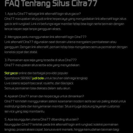
FAQ Tentang Situs Citra77
1. Apa itu Citra77 sebagai link alternatif login situs gacor?
Citra77 merupakan situs judi online terpercaya yang menyediakan link alternatif login situs
gacor anti rungkad. Link ini berfungsi agar member tetap bisa login serta bermain dengan
lancar kapan saja tanpa gangguan akses.
2. Mengapa perlu menggunakan link alternatif login Citra77?
Link alternatif Citra77 digunakan saat domain utama mengalami pembatasan atau
gangguan. Dengan link alternatif, pemain tetap bisa mengakses semua permainan dengan
koneksi cepat dan stabil.
3. Permainan apa saja yang tersedia di situs Citra77?
Citra77 merupakan situs serba ada yang menyediakan:
Slot gacor
online dari berbagai provider populer
Sportsbook SBOBET
judi bola
untuk taruhan olahraga lengkap
Live casino seperti baccarat, roulette, dan blackjack
Semua permainan bisa diakses dalam satu akun.
4. Apakah Citra77 aman dan terpercaya untuk dimainkan?
Citra77 kini telah menggunakan sistem keamanan modern serta server paling stabil untuk
melindungi data dan kenyamanan member. Situs ini juga didukung layanan customer
service yang siap membantu.
5. Apa keunggulan utama Citra77 dibanding situs lain?
Keunggulan Citra77 terletak pada link alternatif login anti rungkad, koleksi permainan
lengkap, proses akses cepat, bonus event menarik, hingga kemudahan bermain bagi