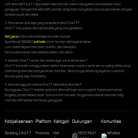
Link alternatif Citra77 digunakan saat domain utama mengalami pembatasan atau
gangguan. Dengan link alternatif, pemain tetap bisa mengakses semua permainan dengan
koneksi cepat dan stabil.
3. Permainan apa saja yang tersedia di situs Citra77?
Citra77 merupakan situs serba ada yang menyediakan:
Slot gacor
online dari berbagai provider populer
Sportsbook SBOBET
judi bola
untuk taruhan olahraga lengkap
Live casino seperti baccarat, roulette, dan blackjack
Semua permainan bisa diakses dalam satu akun.
4. Apakah Citra77 aman dan terpercaya untuk dimainkan?
Citra77 kini telah menggunakan sistem keamanan modern serta server paling stabil untuk
melindungi data dan kenyamanan member. Situs ini juga didukung layanan customer
service yang siap membantu.
5. Apa keunggulan utama Citra77 dibanding situs lain?
Keunggulan Citra77 terletak pada link alternatif login anti rungkad, koleksi permainan
lengkap, proses akses cepat, bonus event menarik, hingga kemudahan bermain bagi
member aktif setiap hari tanpa gangguan.
Kebijaksanaan
Platform
Kategori
Dukungan
Komunitas
Tentang Citra77
Promosi
Hot
+8557621
Whatsa