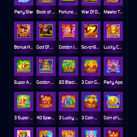
Party Star
Book of Gold
Fortune Gems 3
War Of Dragons
Master Tiger
Bonus Hunter
God Of Martial
Golden Joker
SevenSevenSeven
Lucky Coming
Super Ace Deluxe
Golden Queen
20 Blazing Clover
3 Coin Golden OX
Party Ape
3 Super Ace
40 Sparkling Crown
3 Lucky Baozhu
3 Coin Wild Tiger
Coin of Lightning