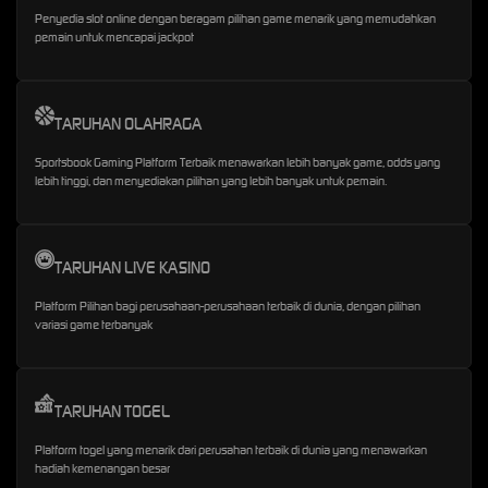
Penyedia slot online dengan beragam pilihan game menarik yang memudahkan
pemain untuk mencapai jackpot
TARUHAN OLAHRAGA
Sportsbook Gaming Platform Terbaik menawarkan lebih banyak game, odds yang
lebih tinggi, dan menyediakan pilihan yang lebih banyak untuk pemain.
TARUHAN LIVE KASINO
Platform Pilihan bagi perusahaan-perusahaan terbaik di dunia, dengan pilihan
variasi game terbanyak
TARUHAN TOGEL
Platform togel yang menarik dari perusahan terbaik di dunia yang menawarkan
hadiah kemenangan besar