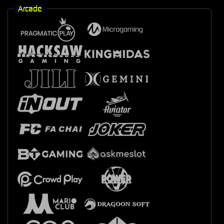
Arcade