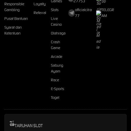
Games
27753
pp
Responsible
Loyalty
Gambling
Slots
officialcitra
TELEGR
Referral
77
AM
Pusat Bantuan
Live
Casino
Syarat dan
Ketentuan
Olahraga
Crash
Game
Arcade
Sabung
Ayam
Race
E-Sports
Togel
TARUHAN SLOT