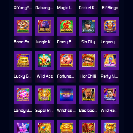
XiYangYang
Dabanggg
Magic Lamp
Cricket King 18
Elf Bingo
Bone Fortune
Jungle King
Crazy FaFaFa
Sin City
Legacy of Egypt
Lucky Goldbricks
Wild Ace
FortunePig
Hot Chilli
Party Night
Candy Baby
Super Rich
Witches Night
Bao boon chin
Wild Racer