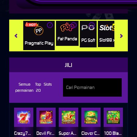
i
i
i
i
i
Facha
Fat Panda
Slot88 x PP
PG Soft
Pragmatic Play
JILI
Semua
Top
Slots
permainan
20
Crazy777 2
Devil Fire Bonu$ Coin
Super Ace 2
Clover Coins 4x4
100 Blazing Clover