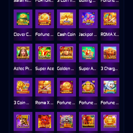
Safari King
FORTUNE GARUDA 500
3 Coin Treasures 2
Boxing King Title Match
Fortune Gems 500
Clover Coins 3x3
Fortune Coins 2
Cash Coin
Jackpot Joker FEVER
ROMA X 10000
Aztec Priestess
Super Ace
Golden Empire
Super Ace Joker
3 Charge Buffalo
3 Coin Wild Horse
Roma X Deluxe
Fortune Coins
Fortune Gems 2
Fortune Monkey