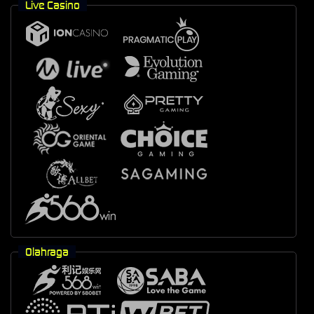
Live Casino
Olahraga