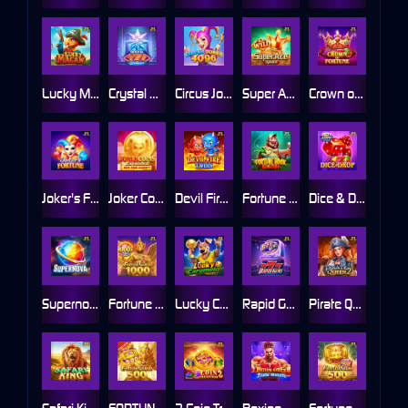
Lucky Macaw
Crystal 777 DELUXE
Circus Joker 4096
Super Ace SPEED
Crown of Fortune
Joker's Fortune
Joker Coins Expanded
Devil Fire Twins
Fortune Hook Boom
Dice & Drop
Supernova
Fortune Garuda 1000
Lucky Caramelo
Rapid Gems 777
Pirate Queen 2