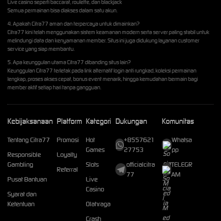
Live casino seperti baccarat, roulette, dan blackjack
Semua permainan bisa diakses dalam satu akun.
4. Apakah Citra77 aman dan terpercaya untuk dimainkan?
Citra77 kini telah menggunakan sistem keamanan modern serta server paling stabil untuk
melindungi data dan kenyamanan member. Situs ini juga didukung layanan customer
service yang siap membantu.
5. Apa keunggulan utama Citra77 dibanding situs lain?
Keunggulan Citra77 terletak pada link alternatif login anti rungkad, koleksi permainan
lengkap, proses akses cepat, bonus event menarik, hingga kemudahan bermain bagi
member aktif setiap hari tanpa gangguan.
Kebijaksanaan
Platform
Kategori
Dukungan
Komunitas
Tentang Citra77
Promosi
Hot
+8557621
Whatsa
Games
27753
pp
Responsible
Loyalty
Gambling
Slots
officialcitra
TELEGR
Referral
77
AM
Pusat Bantuan
Live
Casino
Syarat dan
Ketentuan
Olahraga
Crash