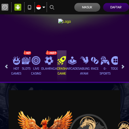
MASUK
DAFTAR
HOT
SLOTS
LIVE
OLAHRAGA
CRASH
ARCADE
SABUNG
RACE
E-
TOGEL
PROM
GAMES
CASINO
GAME
AYAM
SPORTS