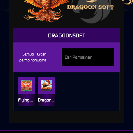
DRAGOONSOFT
Semua
Crash
permainan
Game
Flying Phoenix
Dragon or Crash