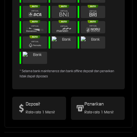
* Selama bank maintenance dan bank offline deposit dan penarikan
tidak dapat diproses
Deposit
Penarikan
Rata-rata 1 Menit
Rata-rata 1 Menit