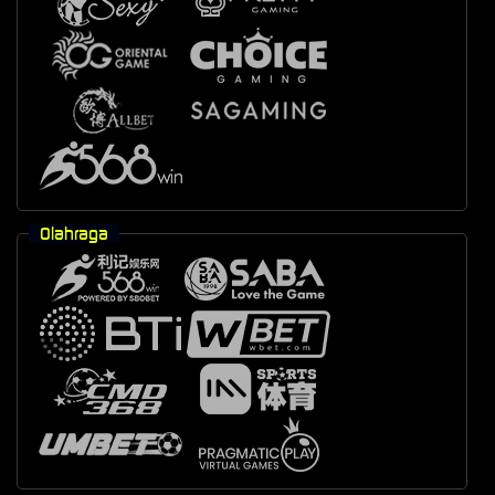
Olahraga