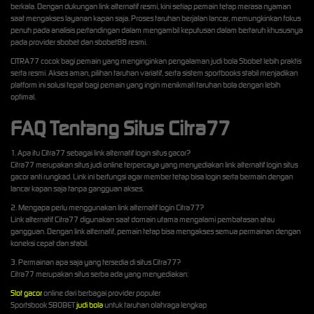
berkala. Dengan dukungan link alternatif resmi, kini setiap pemain tetap merasa nyaman
saat mengakses layanan kapan saja. Proses taruhan berjalan lancar, memungkinkan fokus
penuh pada analisis pertandingan dalam mengambil keputusan dalam bertaruh khususnya
pada provider sbobet dan sbobet88 resmi.
CITRA77 cocok bagi pemain yang menginginkan pengalaman judi bola Sbobet lebih praktis
serta resmi. Akses aman, pilihan taruhan variatif, serta sistem sportbooks stabil menjadikan
platform ini solusi tepat bagi pemain yang ingin menikmati taruhan bola dengan lebih
optimal.
FAQ Tentang Situs Citra77
1. Apa itu Citra77 sebagai link alternatif login situs gacor?
Citra77 merupakan situs judi online terpercaya yang menyediakan link alternatif login situs
gacor anti rungkad. Link ini berfungsi agar member tetap bisa login serta bermain dengan
lancar kapan saja tanpa gangguan akses.
2. Mengapa perlu menggunakan link alternatif login Citra77?
Link alternatif Citra77 digunakan saat domain utama mengalami pembatasan atau
gangguan. Dengan link alternatif, pemain tetap bisa mengakses semua permainan dengan
koneksi cepat dan stabil.
3. Permainan apa saja yang tersedia di situs Citra77?
Citra77 merupakan situs serba ada yang menyediakan:
Slot gacor
online dari berbagai provider populer
Sportsbook SBOBET
judi bola
untuk taruhan olahraga lengkap