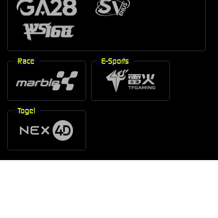
Race
E-Sports
Togel