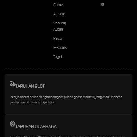
Game
Arcade
Sabung
Ayam
Race
E-Sports
Togel
TARUHAN SLOT
Penyedia slot online dengan beragam pilihan game menarik yang memudahkan
pemain untuk mencapai jackpot
TARUHAN OLAHRAGA