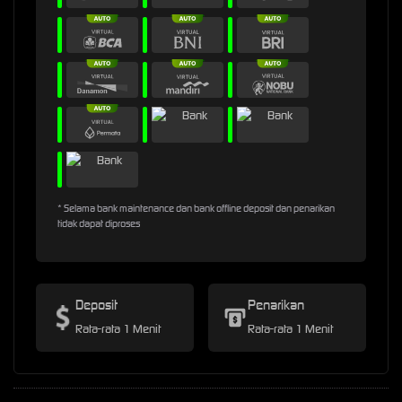
* Selama bank maintenance dan bank offline deposit dan penarikan
tidak dapat diproses
Deposit
Penarikan
Rata-rata 1 Menit
Rata-rata 1 Menit