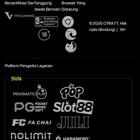
Bersertifikasi Dari
Tanggung
Browser Yang
Jawab Bermain
Didukung
©2026 CITRA77. Hak
cipta dilindungi | 18+
Platform Penyedia Layanan
Slots