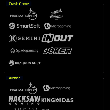
Crash Game
Arcade